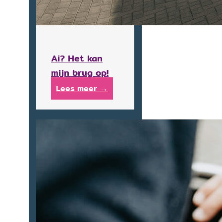
Ai? Het kan
mijn brug op!
Lees meer →