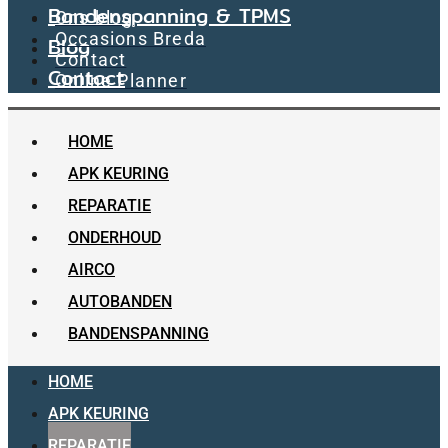
Bandenspanning & TPMS
Ons blog
Occasions Breda
Blog
Contact
Contact
Online Planner
HOME
APK KEURING
REPARATIE
ONDERHOUD
AIRCO
AUTOBANDEN
BANDENSPANNING
HOME
APK KEURING
REPARATIE