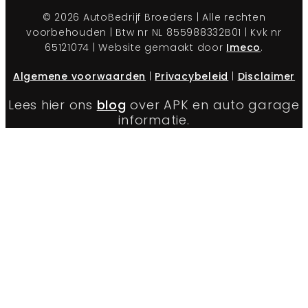
© 2026 AutoBedrijf Broeders | Alle rechten
voorbehouden | Btw nr NL 855988332B01 | Kvk nr
65121074 | Website gemaakt door
Imeco
.
Algemene voorwaarden
|
Privacybeleid
|
Disclaimer
Lees hier ons
blog
over APK en auto garage
informatie.