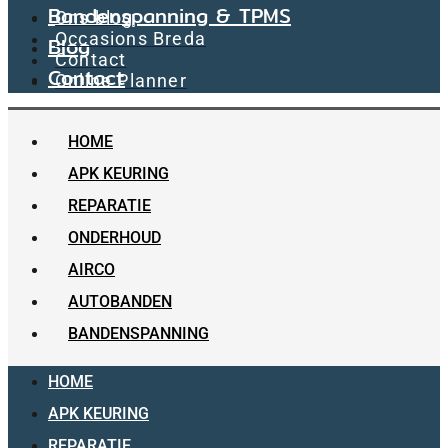
Bandenspanning & TPMS
Ons blog
Occasions Breda
Blog
Contact
Contact
Online Planner
HOME
APK KEURING
REPARATIE
ONDERHOUD
AIRCO
AUTOBANDEN
BANDENSPANNING
HOME
APK KEURING
REPARATIE