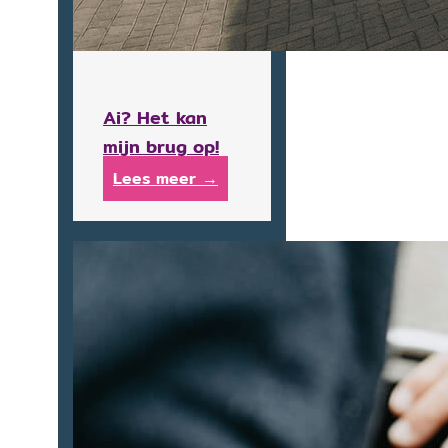
Ai? Het kan
mijn brug op!
Lees meer →