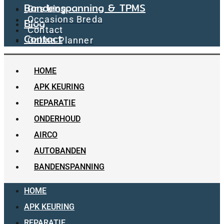
Bandenspanning & TPMS
Ons blog
Occasions Breda
Blog
Contact
Contact
Online Planner
HOME
APK KEURING
REPARATIE
ONDERHOUD
AIRCO
AUTOBANDEN
BANDENSPANNING
HOME
APK KEURING
REPARATIE